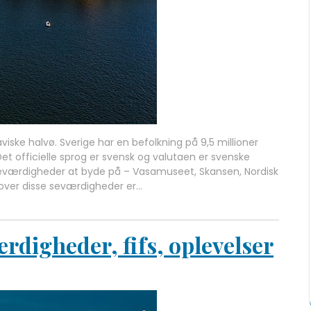
viske halvø. Sverige har en befolkning på 9,5 millioner
t officielle sprog er svensk og valutaen er svenske
seværdigheder at byde på – Vasamuseet, Skansen, Nordisk
ver disse seværdigheder er…
ærdigheder, fifs, oplevelser