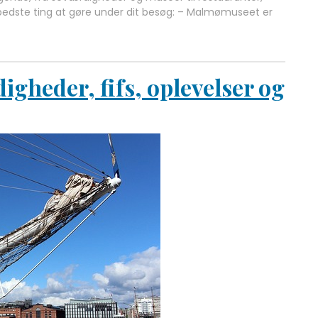
e bedste ting at gøre under dit besøg: – Malmømuseet er
digheder, fifs, oplevelser og