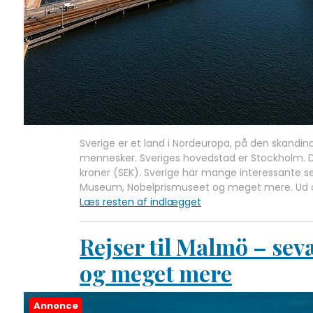
Sverige er et land i Nordeuropa, på den skandina
mennesker. Sveriges hovedstad er Stockholm. De
kroner (SEK). Sverige har mange interessante 
Museum, Nobelprismuseet og meget mere. Ud o
Læs resten af indlægget
Rejser til Malmö – sev
og meget mere
Annonce