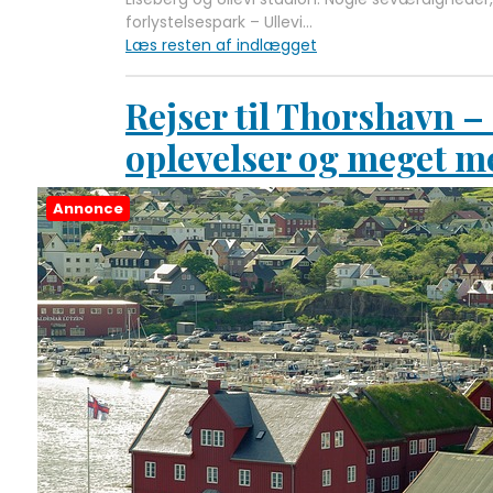
forlystelsespark – Ullevi…
Læs resten af indlægget
Rejser til Thorshavn –
oplevelser og meget m
Annonce