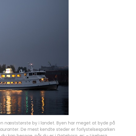
en næststørste by i landet. Byen har meget at byde på
restauranter. De mest kendte steder er forlystelsesparken
 du kan besøge, når du er i Gøteborg, er: – Liseberg