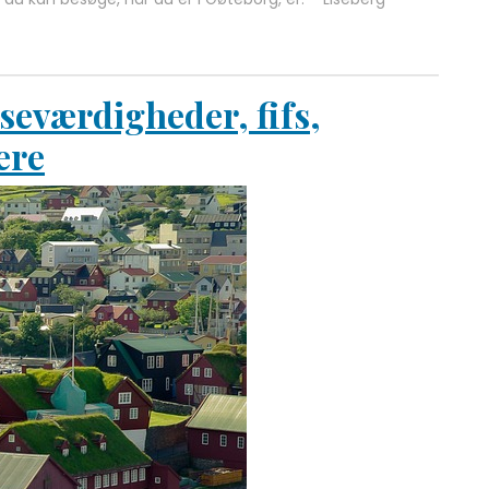
 seværdigheder, fifs,
ere