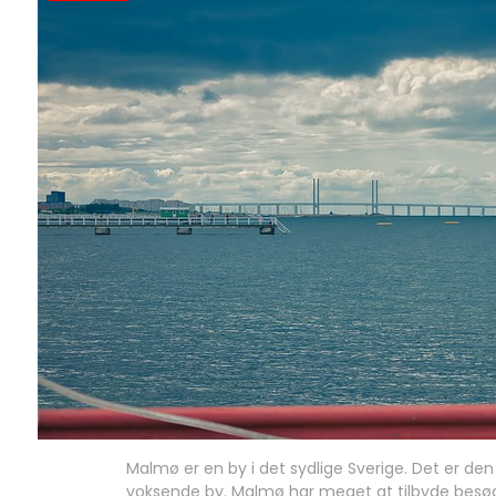
Malmø er en by i det sydlige Sverige. Det er den
voksende by. Malmø har meget at tilbyde besøg