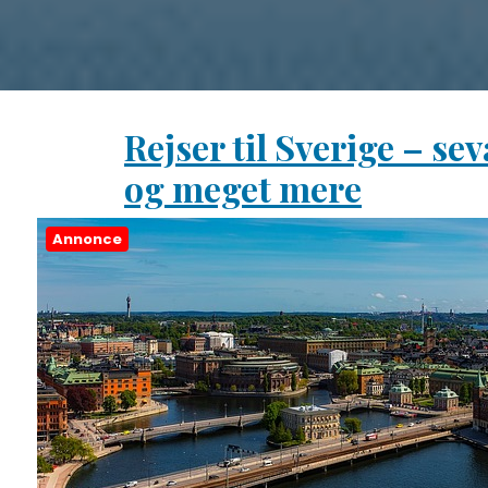
Rejser til Sverige – se
og meget mere
Annonce