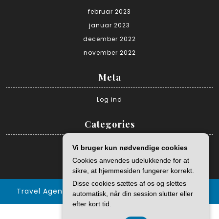
februar 2023
januar 2023
december 2022
november 2022
Meta
Log ind
Categories
Alle artikler
Vi bruger kun nødvendige cookies
Destinationer og Guides
Cookies anvendes udelukkende for at
sikre, at hjemmesiden fungerer korrekt.
Disse cookies sættes af os og slettes
Travel Agent WordPress Theme
By Themespride
automatisk, når din session slutter eller
efter kort tid.
CVR 3740 7739