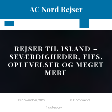
Skip
AC Nord Rejser
to
content
Open
Button
REJSER TIL ISLAND –
SEVÆRDIGHEDER, FIFS,
OPLEVELSER OG MEGET
MERE
10 november, 2022
0 Comments
1 category