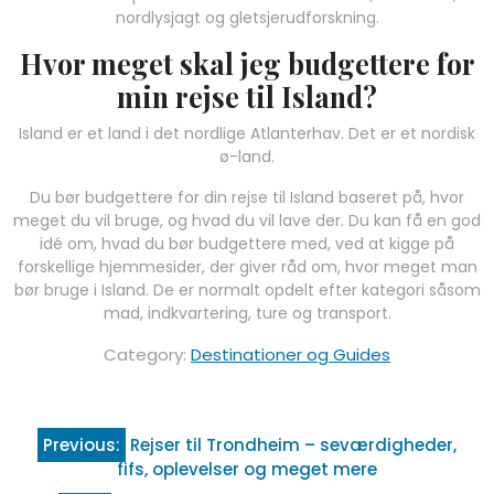
nordlysjagt og gletsjerudforskning.
Hvor meget skal jeg budgettere for
min rejse til Island?
Island er et land i det nordlige Atlanterhav. Det er et nordisk
ø-land.
Du bør budgettere for din rejse til Island baseret på, hvor
meget du vil bruge, og hvad du vil lave der. Du kan få en god
idé om, hvad du bør budgettere med, ved at kigge på
forskellige hjemmesider, der giver råd om, hvor meget man
bør bruge i Island. De er normalt opdelt efter kategori såsom
mad, indkvartering, ture og transport.
Category:
Destinationer og Guides
Indlægsnavigation
Previous:
Rejser til Trondheim – seværdigheder,
fifs, oplevelser og meget mere