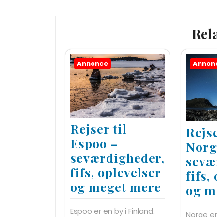
Rel
Annonce
Annon
Rejser til
Rejse
Espoo –
Norg
seværdigheder,
sevæ
fifs, oplevelser
fifs,
og meget mere
og m
Espoo er en by i Finland.
Norge er