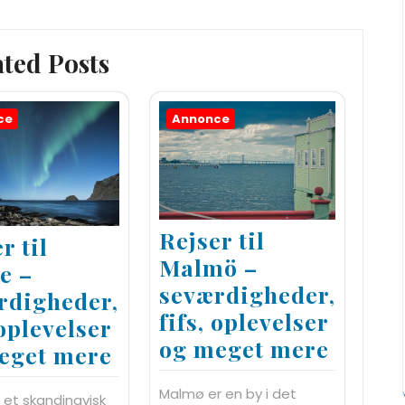
ated Posts
ce
Annonce
Rejser til
r til
Malmö –
e –
seværdigheder,
rdigheder,
fifs, oplevelser
 oplevelser
og meget mere
eget mere
Malmø er en by i det
 et skandinavisk