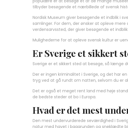
populære er at besøge et af de mange museer 
tilbyder besøgende et nærbillede af svensk histo
Nordisk Museum giver besøgende et indblik i sve
samlinger. For dem, der ønsker at opleve mere a
verdensarvssted, der giver besøgende et indblik i
Mulighederne for at opleve svensk kultur er uen
Er Sverige et sikkert s
Sverige er et sikkert sted at besøge, så længe d
Der er ingen kriminalitet i Sverige, og det har en
tryg ved at gå rundt om natten, selvom du er a
Det er også et meget rent land med høje standard
de bedste steder at bo i Europa.
Hvad er det mest unde
Den mest undervurderede seværdighed i Sverige
natur med havet i baggrunden og sneklædte bje