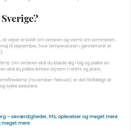
i Sverige?
er, at vejret er koldt om vinteren og varmt om sommeren.
a maj til september, hvor temperaturen i gennemsnit er
).
klima. Om vinteren skal du klæde dig i lag og pakke en
 skal du pakke lettere tøj som t-shirts og jeans.
termånederne (november-februar), er det tilrådeligt at
og tykke sweatere.
borg – seværdigheder, fifs, oplevelser og meget mere
og meget mere