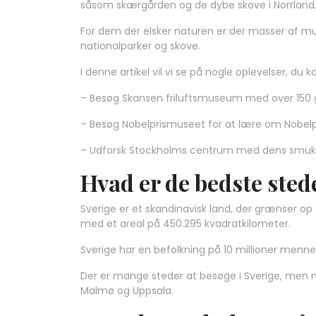
såsom skærgården og de dybe skove i Norrland
For dem der elsker naturen er der masser af mul
nationalparker og skove.
I denne artikel vil vi se på nogle oplevelser, du
– Besøg Skansen friluftsmuseum med over 150 ga
– Besøg Nobelprismuseet for at lære om Nobelpr
– Udforsk Stockholms centrum med dens smukke 
Hvad er de bedste stede
Sverige er et skandinavisk land, der grænser op t
med et areal på 450.295 kvadratkilometer.
Sverige har en befolkning på 10 millioner menn
Der er mange steder at besøge i Sverige, men 
Malmø og Uppsala.