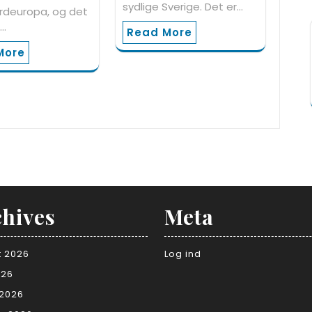
sydlige Sverige. Det er…
ordeuropa, og det
r…
Read More
More
hives
Meta
t 2026
Log ind
026
 2026