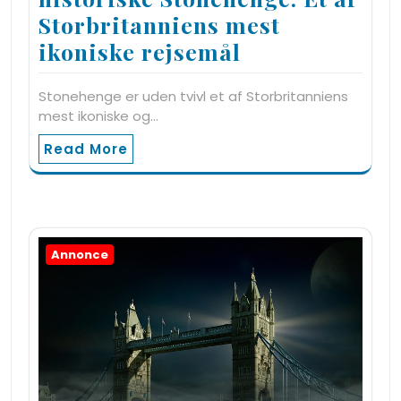
Storbritanniens mest
ikoniske rejsemål
Stonehenge er uden tvivl et af Storbritanniens
mest ikoniske og…
Read More
Annonce