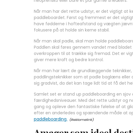
neoprensko eller bare et par gamle sneakers.
Når man har det rette udstyr, er det vigtigt at
paddleboardet. Først og fremmest er det vigtigt
have fødderne i hofteafstand og vægten jævnt 
fokusere på at holde sin kerne stabil.
Når man skal padle, skal man holde paddleboard
Paddlen skal føres gennem vandet med bladet 
overkroppen til at trække sig fremad. Det er vi
giver mere kraft og bedre kontrol.
Når man har lært de grundlæggende teknikker, 
paddlingsteknikker som at padle baglæns eller at 
sig gradvist, da det kan tage lidt tid at få det hel
Samlet set er stand up paddleboarding en sjov og
færdighedsniveauer. Med det rette udstyr og
gang og opleve den fantastiske følelse af at gl
efter en anderledes og spændende måde at ople
paddleboarding.
Amager som ideel dest