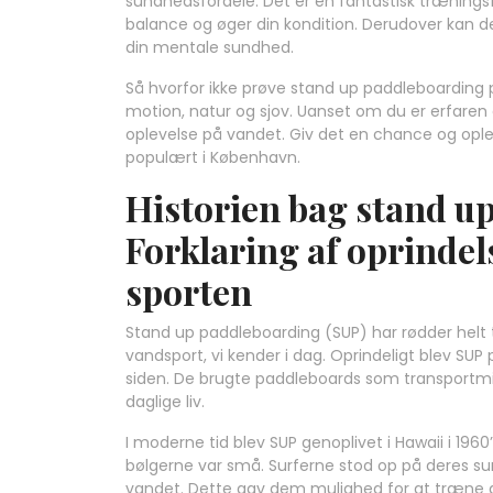
sundhedsfordele. Det er en fantastisk træningsf
balance og øger din kondition. Derudover kan d
din mentale sundhed.
Så hvorfor ikke prøve stand up paddleboarding 
motion, natur og sjov. Uanset om du er erfaren e
oplevelse på vandet. Giv det en chance og ople
populært i København.
Historien bag stand u
Forklaring af oprindel
sporten
Stand up paddleboarding (SUP) har rødder helt ti
vandsport, vi kender i dag. Oprindeligt blev SUP p
siden. De brugte paddleboards som transportmidd
daglige liv.
I moderne tid blev SUP genoplivet i Hawaii i 19
bølgerne var små. Surferne stod op på deres su
vandet. Dette gav dem mulighed for at træne 