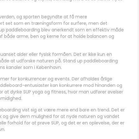
af verden, og sporten begyndte at få mere
t set som en træningsform for surfere, men det
tand up paddleboarding blev anerkendt som en effektiv måde
af både arme, ben og kerne for at holde balancen og
, uanset alder eller fysisk formåen. Det er ikke kun en
måde at udforske naturen på. Stand up paddleboarding
yens kanaler som i København.
former for konkurrencer og events. Der afholdes årlige
paddleboard-entusiaster kan konkurrere mod hinanden og
r at dyrke SUP yoga og fitness, hvor man udfører øvelser
smidighed.
leboarding vist sig at være mere end bare en trend. Det er
folk og give dem mulighed for at nyde naturen og vandet
le forhold for at prøve SUP, og det er en oplevelse, der er
vn.