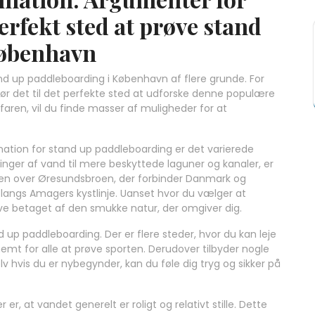
erfekt sted at prøve stand
København
nd up paddleboarding i København af flere grunde. For
gør det til det perfekte sted at udforske denne populære
aren, vil du finde masser af muligheder for at
ation for stand up paddleboarding er det varierede
nger af vand til mere beskyttede laguner og kanaler, er
ten over Øresundsbroen, der forbinder Danmark og
 langs Amagers kystlinje. Uanset hvor du vælger at
live betaget af den smukke natur, der omgiver dig.
 up paddleboarding. Der er flere steder, hvor du kan leje
 nemt for alle at prøve sporten. Derudover tilbyder nogle
v hvis du er nybegynder, kan du føle dig tryg og sikker på
, at vandet generelt er roligt og relativt stille. Dette