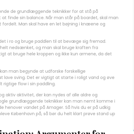
 kende de grundlæggende teknikker for at stå på
 at finde sin balance. Når man står på boardet, skal man
fordelt. Man skal have en let bøjning i knæene og
et i ro og bruge paddlen til at bevæge sig fremad.
helt nedsænket, og man skal bruge kraften fra
gtigt at bruge hele kroppen og ikke kun armene, da det
kan man begynde at udforske forskellige
lave sving. Det er vigtigt at starte i roligt vand og øve
t rigtige flow i sin paddling.
 aktiv aktivitet, der kan nydes af alle aldre og
 nogle grundlæggende teknikker kan man nemt komme i
ide henover vandet på Amager. Så hvis du er på udkig
ve København på, så bør du helt klart prøve stand up
ination: Argumenter for