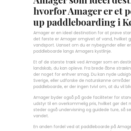
hvorfor Amager er et p
up paddleboarding i 
Amager er en ideel destination for at prøve sta
det første er Amager omgivet af vand, hvilket 
vandsport. Uanset om du er nybegynder eller erf
paddleboarde langs Amagers kystlinje.
Et af de største træk ved Amager som en destin
landskab, du kan opleve. Fra brede åbne strækni
der noget for enhver smag. Du kan nyde udsig
Sverige, eller udforske de naturskønne områder
paddleboarde, er der ingen tvivl om, at du vil b
Amager byder også på gode faciliteter for stand
udstyr til en overkommelig pris, hvilket gør det
steder også undervisning og guidede ture, så sel
vandet.
En anden fordel ved at paddleboarde på Amager er