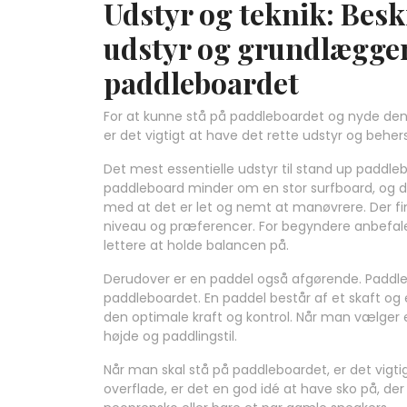
Udstyr og teknik: Besk
udstyr og grundlæggend
paddleboardet
For at kunne stå på paddleboardet og nyde den 
er det vigtigt at have det rette udstyr og beh
Det mest essentielle udstyr til stand up paddleb
paddleboard minder om en stor surfboard, og det 
med at det er let og nemt at manøvrere. Der fi
niveau og præferencer. For begyndere anbefales
lettere at holde balancen på.
Derudover er en paddel også afgørende. Paddle
paddleboardet. En paddel består af et skaft og 
den optimale kraft og kontrol. Når man vælger en
højde og paddlingstil.
Når man skal stå på paddleboardet, er det vigti
overflade, er det en god idé at have sko på, der