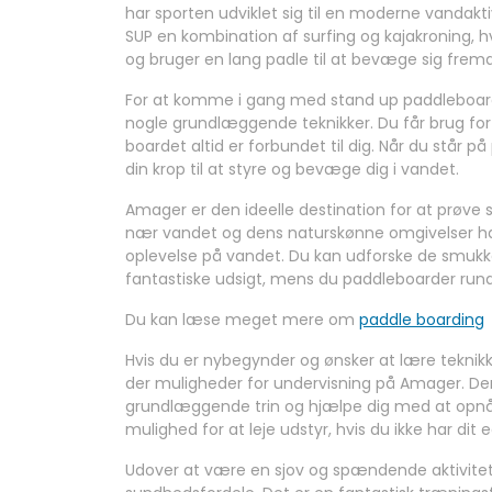
har sporten udviklet sig til en moderne vandaktiv
SUP en kombination af surfing og kajakroning, h
og bruger en lang padle til at bevæge sig frem
For at komme i gang med stand up paddleboardi
nogle grundlæggende teknikker. Du får brug for 
boardet altid er forbundet til dig. Når du står 
din krop til at styre og bevæge dig i vandet.
Amager er den ideelle destination for at prøve
nær vandet og dens naturskønne omgivelser har 
oplevelse på vandet. Du kan udforske de smukke
fantastiske udsigt, mens du paddleboarder rund
Du kan læse meget mere om
paddle boarding
Hvis du er nybegynder og ønsker at lære teknik
der muligheder for undervisning på Amager. Der
grundlæggende trin og hjælpe dig med at opnå 
mulighed for at leje udstyr, hvis du ikke har dit e
Udover at være en sjov og spændende aktivite