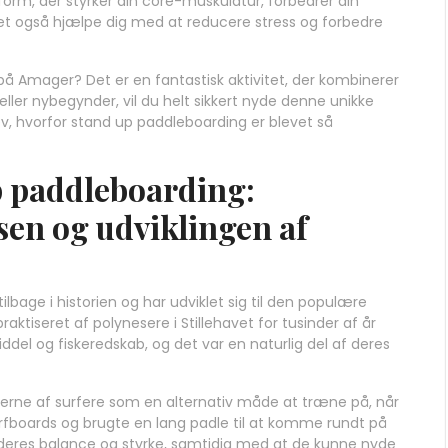
orm, der styrker din core-muskulatur, forbedrer din
et også hjælpe dig med at reducere stress og forbedre
på Amager? Det er en fantastisk aktivitet, der kombinerer
ller nybegynder, vil du helt sikkert nyde denne unikke
v, hvorfor stand up paddleboarding er blevet så
p paddleboarding:
sen og udviklingen af
lbage i historien og har udviklet sig til den populære
raktiseret af polynesere i Stillehavet for tusinder af år
el og fiskeredskab, og det var en naturlig del af deres
60’erne af surfere som en alternativ måde at træne på, når
rfboards og brugte en lang padle til at komme rundt på
deres balance og styrke, samtidig med at de kunne nyde