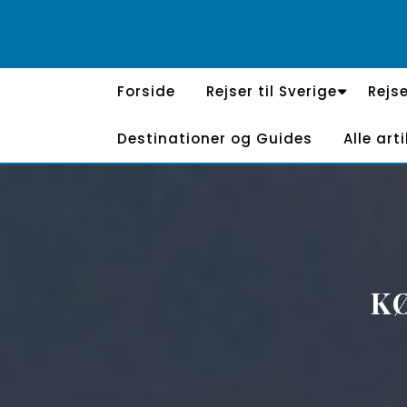
Skip
to
content
Forside
Rejser til Sverige
Rejse
Destinationer og Guides
Alle arti
K