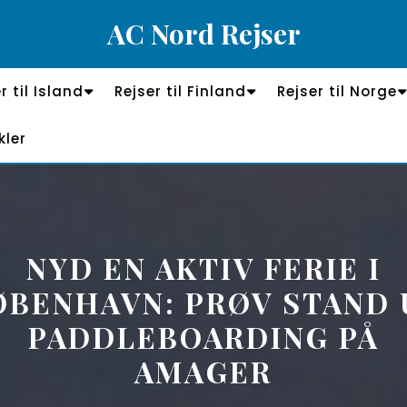
AC Nord Rejser
r til Island
Rejser til Finland
Rejser til Norge
kler
NYD EN AKTIV FERIE I
ØBENHAVN: PRØV STAND 
PADDLEBOARDING PÅ
AMAGER