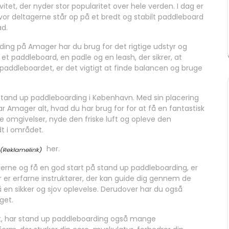
itet, der nyder stor popularitet over hele verden. I dag er
vor deltagerne står op på et bredt og stabilt paddleboard
ad.
ng på Amager har du brug for det rigtige udstyr og
et paddleboard, en padle og en leash, der sikrer, at
på paddleboardet, er det vigtigt at finde balancen og bruge
 stand up paddleboarding i København. Med sin placering
Amager alt, hvad du har brug for for at få en fantastisk
 omgivelser, nyde den friske luft og opleve den
t i området.
her.
kerne og få en god start på stand up paddleboarding, er
 er erfarne instruktører, der kan guide dig gennem de
en sikker og sjov oplevelse. Derudover har du også
get.
t, har stand up paddleboarding også mange