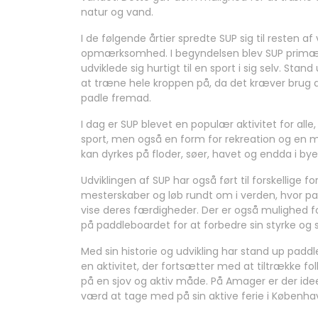
natur og vand.
I de følgende årtier spredte SUP sig til resten 
opmærksomhed. I begyndelsen blev SUP primær
udviklede sig hurtigt til en sport i sig selv. S
at træne hele kroppen på, da det kræver brug 
padle fremad.
I dag er SUP blevet en populær aktivitet for alle
sport, men også en form for rekreation og en 
kan dyrkes på floder, søer, havet og endda i b
Udviklingen af SUP har også ført til forskellige 
mesterskaber og løb rundt om i verden, hvor 
vise deres færdigheder. Der er også mulighed fo
på paddleboardet for at forbedre sin styrke og 
Med sin historie og udvikling har stand up padd
en aktivitet, der fortsætter med at tiltrække 
på en sjov og aktiv måde. På Amager er der ideel
værd at tage med på sin aktive ferie i Københa