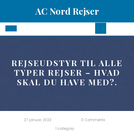
Skip
AC Nord Rejser
to
content
Open
Button
REJSEUDSTYR TIL ALLE
TYPER REJSER – HVAD
SKAL DU HAVE MED?.
27 januar, 2023
0 Comments
1 category