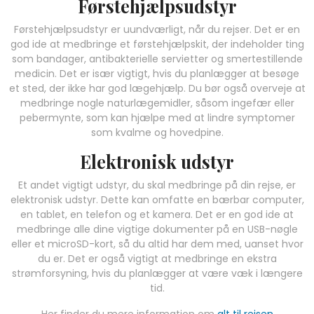
Førstehjælpsudstyr
Førstehjælpsudstyr er uundværligt, når du rejser. Det er en
god ide at medbringe et førstehjælpskit, der indeholder ting
som bandager, antibakterielle servietter og smertestillende
medicin. Det er især vigtigt, hvis du planlægger at besøge
et sted, der ikke har god lægehjælp. Du bør også overveje at
medbringe nogle naturlægemidler, såsom ingefær eller
pebermynte, som kan hjælpe med at lindre symptomer
som kvalme og hovedpine.
Elektronisk udstyr
Et andet vigtigt udstyr, du skal medbringe på din rejse, er
elektronisk udstyr. Dette kan omfatte en bærbar computer,
en tablet, en telefon og et kamera. Det er en god ide at
medbringe alle dine vigtige dokumenter på en USB-nøgle
eller et microSD-kort, så du altid har dem med, uanset hvor
du er. Det er også vigtigt at medbringe en ekstra
strømforsyning, hvis du planlægger at være væk i længere
tid.
Her finder du mere information om
alt til rejsen