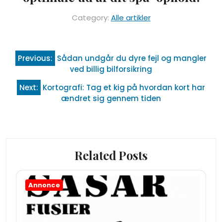
Category:
Alle artikler
Indlægsnavigation
Previous:
Sådan undgår du dyre fejl og mangler
ved billig bilforsikring
Next:
Kortografi: Tag et kig på hvordan kort har
ændret sig gennem tiden
Related Posts
Annonce