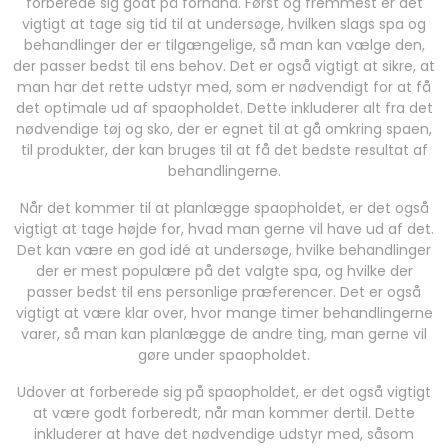
forberede sig godt på forhånd. Først og fremmest er det
vigtigt at tage sig tid til at undersøge, hvilken slags spa og
behandlinger der er tilgængelige, så man kan vælge den,
der passer bedst til ens behov. Det er også vigtigt at sikre, at
man har det rette udstyr med, som er nødvendigt for at få
det optimale ud af spaopholdet. Dette inkluderer alt fra det
nødvendige tøj og sko, der er egnet til at gå omkring spaen,
til produkter, der kan bruges til at få det bedste resultat af
behandlingerne.
Når det kommer til at planlægge spaopholdet, er det også
vigtigt at tage højde for, hvad man gerne vil have ud af det.
Det kan være en god idé at undersøge, hvilke behandlinger
der er mest populære på det valgte spa, og hvilke der
passer bedst til ens personlige præferencer. Det er også
vigtigt at være klar over, hvor mange timer behandlingerne
varer, så man kan planlægge de andre ting, man gerne vil
gøre under spaopholdet.
Udover at forberede sig på spaopholdet, er det også vigtigt
at være godt forberedt, når man kommer dertil. Dette
inkluderer at have det nødvendige udstyr med, såsom