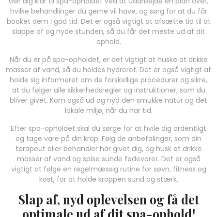
Gør dig klar til spa-opholdet ved at udarbejde en plan over,
hvilke behandlinger du gerne vil have, og sørg for at du får
booket dem i god tid. Det er også vigtigt at afsætte tid til at
slappe af og nyde stunden, så du får det meste ud af dit
ophold.
Når du er på spa-opholdet, er det vigtigt at huske at drikke
masser af vand, så du holdes hydreret. Det er også vigtigt at
holde sig informeret om de forskellige procedurer og sikre,
at du følger alle sikkerhedsregler og instruktioner, som du
bliver givet. Kom også ud og nyd den smukke natur og det
lokale miljø, når du har tid.
Efter spa-opholdet skal du sørge for at hvile dig ordentligt
og tage vare på din krop. Følg de anbefalinger, som din
terapeut eller behandler har givet dig, og husk at drikke
masser af vand og spise sunde fødevarer. Det er også
vigtigt at følge en regelmæssig rutine for søvn, fitness og
kost, for at holde kroppen sund og stærk.
Slap af, nyd oplevelsen og få det
optimale ud af dit spa-ophold!