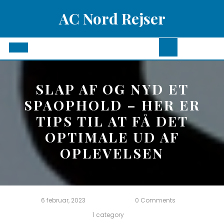
Skip
AC Nord Rejser
to
content
Open
Button
SLAP AF OG NYD ET
SPAOPHOLD – HER ER
TIPS TIL AT FÅ DET
OPTIMALE UD AF
OPLEVELSEN
6 februar, 2023
0 Comments
1 category