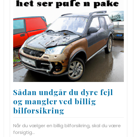
Sådan undgår du dyre fejl
og mangler ved billig
bilforsikring
Når du vælger en billig bilforsikring, skal du være
forsigtig…